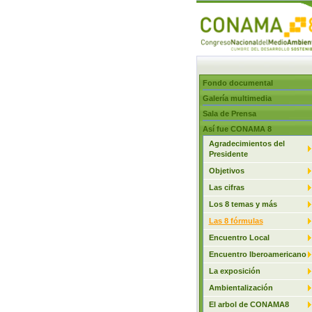
Fondo documental
Galería multimedia
Sala de Prensa
Así fue CONAMA 8
Agradecimientos del
Presidente
Objetivos
Las cifras
Los 8 temas y más
Las 8 fórmulas
Encuentro Local
Encuentro Iberoamericano
La exposición
Ambientalización
El arbol de CONAMA8