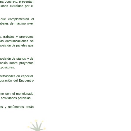
a concreto, presentan
iones extraídas por el
 que complementan el
debates de máximo nivel
, trabajos y proyectos
 las comunicaciones se
xposición de paneles que
osición de stands y de
mación sobre proyectos
xpositores.
ctividades en especial,
guración del Encuentro
omo son el mencionado
actividades paralelas.
tos y resúmenes están