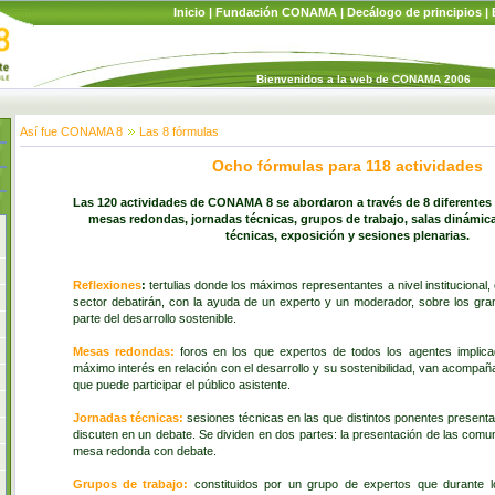
Inicio
|
Fundación CONAMA
|
Decálogo de principios
|
Bienvenidos a la web de CONAMA 2006
Así fue CONAMA 8
Las 8 fórmulas
Ocho fórmulas para 118 actividades
Las 120 actividades de CONAMA 8 se abordaron a través de 8 diferentes 
mesas redondas, jornadas técnicas, grupos de trabajo, salas dinámi
técnicas, exposición y sesiones plenarias.
Reflexiones
:
tertulias donde los máximos representantes a nivel institucional, 
sector debatirán, con la ayuda de un experto y un moderador, sobre los gr
parte del desarrollo sostenible.
Mesas redondas:
foros en los que expertos de todos los agentes implic
máximo interés en relación con el desarrollo y su sostenibilidad, van acompa
que puede participar el público asistente.
Jornadas técnicas:
sesiones técnicas en las que distintos ponentes present
discuten en un debate. Se dividen en dos partes: la presentación de las comu
mesa redonda con debate.
Grupos de trabajo:
constituidos por un grupo de expertos que durante 