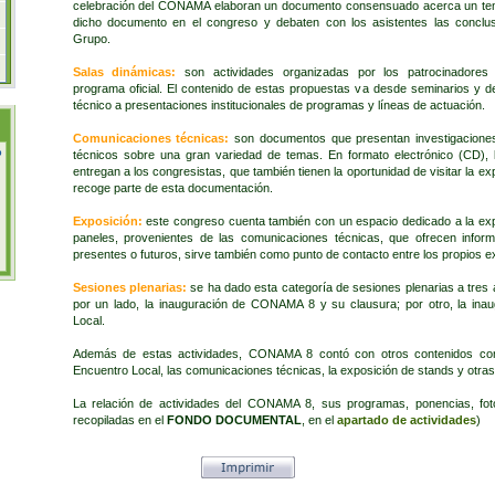
celebración del CONAMA elaboran un documento consensuado acerca un tem
dicho documento en el congreso y debaten con los asistentes las conclus
Grupo.
Salas dinámicas:
son actividades organizadas por los patrocinadores
programa oficial. El contenido de estas propuestas va desde seminarios y 
técnico a presentaciones institucionales de programas y líneas de actuación.
Comunicaciones técnicas:
son documentos que presentan investigaciones
o
técnicos sobre una gran variedad de temas. En formato electrónico (CD),
entregan a los congresistas, que también tienen la oportunidad de visitar la e
recoge parte de esta documentación.
Exposición:
este congreso cuenta también con un espacio dedicado a la exp
paneles, provenientes de las comunicaciones técnicas, que ofrecen infor
presentes o futuros, sirve también como punto de contacto entre los propios e
Sesiones plenarias:
se ha dado esta categoría de sesiones plenarias a tres a
por un lado, la inauguración de CONAMA 8 y su clausura; por otro, la inau
Local.
Además de estas actividades, CONAMA 8 contó con otros contenidos c
Encuentro Local, las comunicaciones técnicas, la exposición de stands y otras 
La relación de actividades del CONAMA 8, sus programas, ponencias, fo
recopiladas en el
FONDO DOCUMENTAL
, en el
apartado de actividades
)