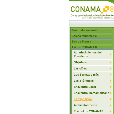
Fondo documental
Galería multimedia
Sala de Prensa
Así fue CONAMA 8
Agradecimientos del
Presidente
Objetivos
Las cifras
Los 8 temas y más
Las 8 fórmulas
Encuentro Local
Encuentro Iberoamericano
La exposición
Ambientalización
El arbol de CONAMA8