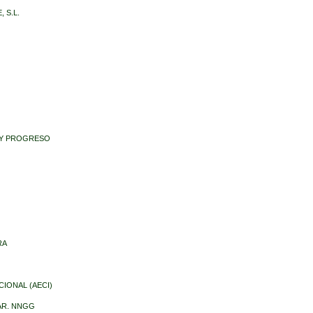
 S.L.
A Y PROGRESO
RA
CIONAL (AECI)
AR. NNGG