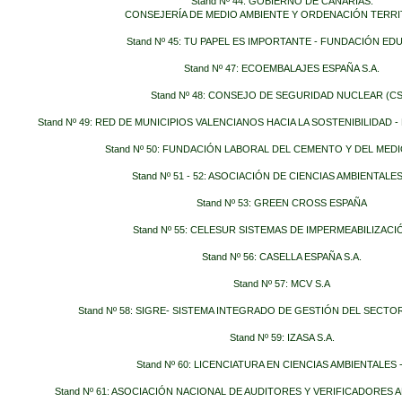
Stand Nº 44: GOBIERNO DE CANARIAS.
CONSEJERÍA DE MEDIO AMBIENTE Y ORDENACIÓN TERRI
Stand Nº 45: TU PAPEL ES IMPORTANTE - FUNDACIÓN E
Stand Nº 47: ECOEMBALAJES ESPAÑA S.A.
Stand Nº 48: CONSEJO DE SEGURIDAD NUCLEAR (C
Stand Nº 49: RED DE MUNICIPIOS VALENCIANOS HACIA LA SOSTENIBILIDAD 
Stand Nº 50: FUNDACIÓN LABORAL DEL CEMENTO Y DEL MED
Stand Nº 51 - 52: ASOCIACIÓN DE CIENCIAS AMBIENTALES
Stand Nº 53: GREEN CROSS ESPAÑA
Stand Nº 55: CELESUR SISTEMAS DE IMPERMEABILIZACIÓ
Stand Nº 56: CASELLA ESPAÑA S.A.
Stand Nº 57: MCV S.A
Stand Nº 58: SIGRE- SISTEMA INTEGRADO DE GESTIÓN DEL SECT
Stand Nº 59: IZASA S.A.
Stand Nº 60: LICENCIATURA EN CIENCIAS AMBIENTALES 
Stand Nº 61: ASOCIACIÓN NACIONAL DE AUDITORES Y VERIFICADORES 