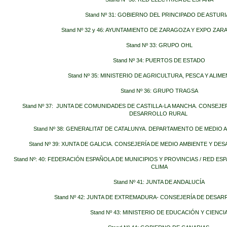
Stand Nº 31: GOBIERNO DEL PRINCIPADO DE ASTURI
Stand Nº 32 y 46: AYUNTAMIENTO DE ZARAGOZA Y EXPO ZAR
Stand Nº 33: GRUPO OHL
Stand Nº 34: PUERTOS DE ESTADO
Stand Nº 35: MINISTERIO DE AGRICULTURA, PESCA Y ALIM
Stand Nº 36: GRUPO TRAGSA
Stand Nº 37: JUNTA DE COMUNIDADES DE CASTILLA-LA MANCHA. CONSEJER
DESARROLLO RURAL
Stand Nº 38: GENERALITAT DE CATALUNYA. DEPARTAMENTO DE MEDIO 
Stand Nº 39: XUNTA DE GALICIA. CONSEJERÍA DE MEDIO AMBIENTE Y D
Stand Nº: 40: FEDERACIÓN ESPAÑOLA DE MUNICIPIOS Y PROVINCIAS / RED E
CLIMA
Stand Nº 41: JUNTA DE ANDALUCÍA
Stand Nº 42: JUNTA DE EXTREMADURA- CONSEJERÍA DE DESA
Stand Nº 43: MINISTERIO DE EDUCACIÓN Y CIENCI