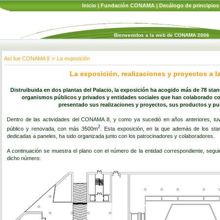
Inicio
|
Fundación CONAMA
|
Decálogo de principios
Bienvenidos a la web de CONAMA 2006
Así fue CONAMA 8
La exposición
La exposición, realizaciones y proyectos a la
Distruibuida en dos plantas del Palacio, la exposición ha acogido más de 78 stan
organismos públicos y privados y entidades sociales que han colaborado c
presentado sus realizaciones y proyectos, sus productos y pu
Dentro de las actividades del CONAMA 8, y como ya sucedió en años anteriores, tuvo
2
público y renovada, con más 3500m
. Esta exposición, en la que además de los st
dedicadas a paneles, ha sido organizada junto con los patrocinadores y colaboradores.
A continuación se muestra el plano con el número de la entidad correspondiente, segui
dicho número: