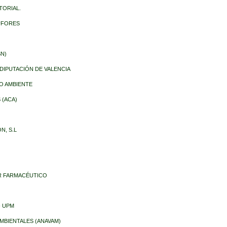
TORIAL.
DUFORES
SN)
- DIPUTACIÓN DE VALENCIA
IO AMBIENTE
 (ACA)
N, S.L
OR FARMACÉUTICO
- UPM
AMBIENTALES (ANAVAM)