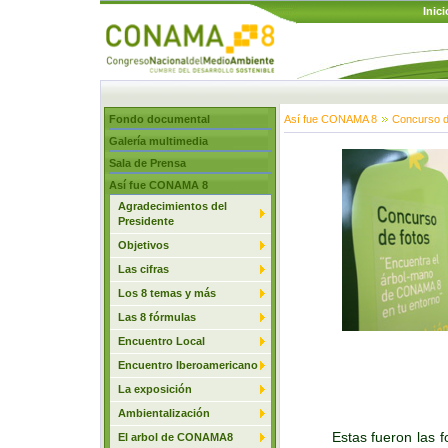
Inici
Fondo documental
Así fue CONAMA 8
Concurso d
Galería multimedia
Sala de Prensa
Así fue CONAMA 8
Agradecimientos del
Presidente
Objetivos
Las cifras
Los 8 temas y más
Las 8 fórmulas
Encuentro Local
Encuentro Iberoamericano
La exposición
Ambientalización
Estas fueron las f
El arbol de CONAMA8